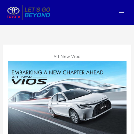
Lewati
ke
konten
All New Vios